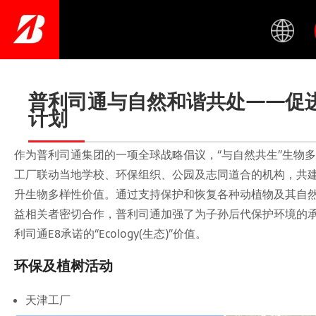
Skip
to
main
content
普利司通与自然和谐共处——促
计划
作为普利司通集团的一项全球战略倡议，“与自然共生”生物
工厂联动当地学校、环保组织、公园及志同道合的机构，共
升生物多样性价值。通过支持保护和恢复各种动植物及其自
益相关者密切合作，普利司通加强了为子孙后代保护环境的
利司通E8承诺的“Ecology(生态)”价值。
环保及植树活动
天津工厂