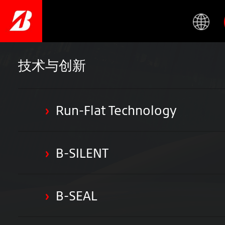
Skip
to
main
content
技术与创新
Run-Flat Technology
>
B-SILENT
>
B-SEAL
>