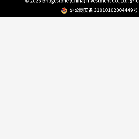
© 2023 Bridgestone (China) Investment Co.,Ltd.
沪IC
沪公网安备 31010102004449号