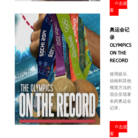
点击观
看
奥运会记
录
OLYMPICS
ON THE
RECORD
使用娱乐、
动画和其他
视觉方法的
混合呈现著
名的奥运会
记录。
点击观
看