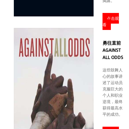
揭露。
点击观
看
勇往直前
AGAINST
ALL ODDS
这些鼓舞人
心的故事讲
述了运动员
克服巨大的
个人和职业
逆境，最终
获得最高水
平的成功。