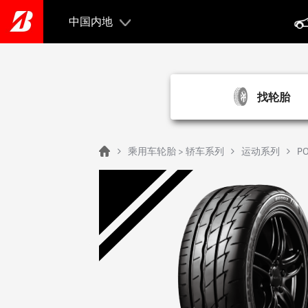
Skip
to
中国内地
main
content
找轮胎
Home
乘用车轮胎 > 轿车系列
运动系列
PO