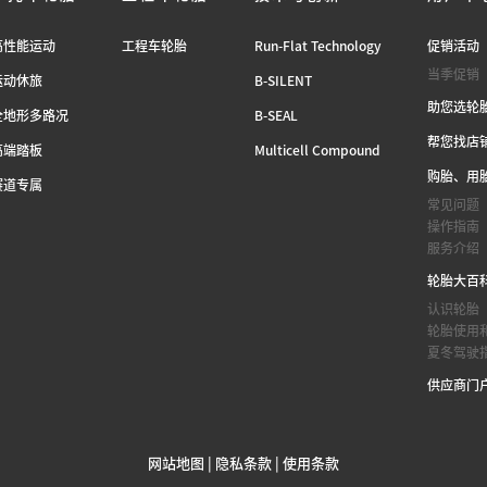
高性能运动
工程车轮胎
Run-Flat Technology
促销活动
当季促销
运动休旅
B-SILENT
助您选轮
全地形多路况
B-SEAL
帮您找店
高端踏板
Multicell Compound
购胎、用
赛道专属
常见问题
操作指南
服务介绍
轮胎大百
认识轮胎
轮胎使用
夏冬驾驶
供应商门
网站地图
|
隐私条款
|
使用条款