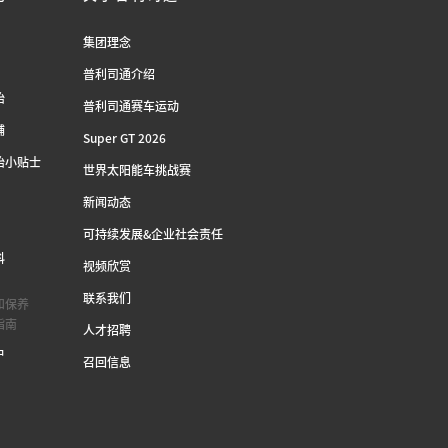
集团理念
普利司通介绍
胎
普利司通赛车运动
铺
Super GT 2026
胎小贴士
世界太阳能车挑战赛
新闻动态
可持续发展&企业社会责任
科
视频欣赏
联系我们
和保养
指南
人才招聘
户
召回信息